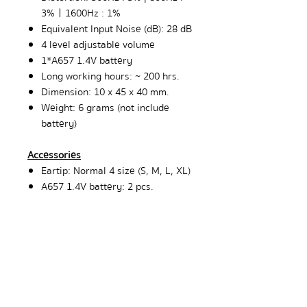
3
%
ㅣ
1600Hz
:
1
%
Equivalent Input Noise
(
dB
):
28 dB
4 level adjustable volume
1
*
A657 1
.
4V battery
Long working hours
:
~ 200 hrs
.
Dimension
:
10 x 45 x 40 mm
.
Weight
:
6 grams
(
not include
battery
)
Accessories
Eartip
:
Normal 4 size
(
S, M, L, XL
)
A657 1
.
4V battery
:
2 pcs
.
Cleaning brush
:
1 pc
.
1 Year Warranty
Order Now