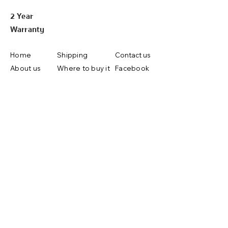
2 Year
Warranty
Home
Shipping
Contact us
About us
Where to buy it
Facebook
Our brands
FAQ
Line@
Reviews
Complaints and
Youtube
Suggestions
Shop Now
Copyright ©2019 by Lifebox Asia.co.,ltd
Tel : (+66)65
507 8989