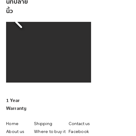
นที่ปลาย
นิ้ว
1 Year
Warranty
Home
Shipping
Contact us
About us
Where to buy it
Facebook